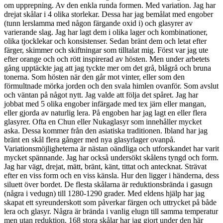
om upprepning. Av den enkla runda formen. Med variation. Jag har
drejat skålar i 4 olika storlekar. Dessa har jag bemålat med engober
(tunn lerslamma med någon färgande oxid i) och glasyrer av
varierande slag. Jag har lagt dem i olika lager och kombinationer,
olika tjocklekar och konsistenser. Sedan bränt dem och letat efter
färger, skimmer och skiftningar som tilltalat mig. Först var jag ute
efter orange och och rött inspirerad av hösten. Men under arbetets
gång upptäckte jag att jag tyckte mer om det grå, blågrå och bruna
tonerna. Som hösten när den går mot vinter, eller som den
förmultnade mörka jorden och den svala himlen ovanför. Som avslut
och väntan på något nytt. Jag valde att följa det spåret. Jag har
jobbat med 5 olika engober infärgade med tex järn eller mangan,
eller gjorda av naturlig lera. På engoben har jag lagt en eller flera
glasyrer. Ofta en Chun eller Nukaglasyr som innehåller mycket
aska. Dessa kommer från den asiatiska traditionen. Ibland har jag
bränt en skål flera gånger med nya glasyrlager ovanpå.
Variationsmöjligheterna är nästan oändliga och utforskandet har varit
mycket spännande. Jag har också undersökt skålens tyngd och form.
Jag har vägt, drejat, mätt, bränt, känt, tittat och antecknat. Strävat
efter en viss form och en viss känsla. Hur den ligger i händerna, dess
siluett över bordet. De flesta skålarna är reduktionsbrända i gasugn
(några i vedugn) till 1280-1290 grader. Med eldens hjälp har jag
skapat ett syreunderskott som påverkar färgen och uttrycket på både
lera och glasyr. Några är brända i vanlig elugn till samma temperatur
men utan reduktion. 168 stora skålar har jag gjort under den här