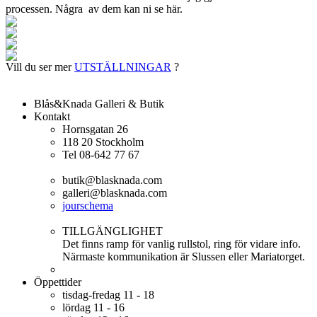
processen. Några av dem kan ni se här.
Vill du ser mer
UTSTÄLLNINGAR
?
Blås&Knada Galleri & Butik
Kontakt
Hornsgatan 26
118 20 Stockholm
Tel 08-642 77 67
butik@blasknada.com
galleri@blasknada.com
jourschema
TILLGÄNGLIGHET
Det finns ramp för vanlig rullstol, ring för vidare info.
Närmaste kommunikation är Slussen eller Mariatorget.
Öppettider
tisdag-fredag
11 - 18
lördag
11 - 16