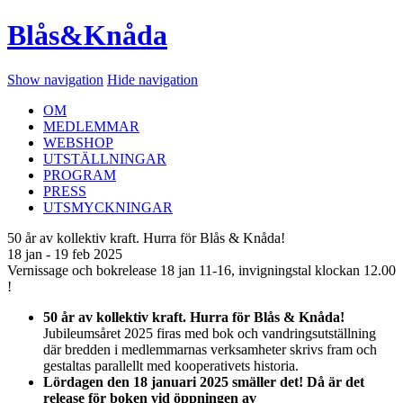
Blås&Knåda
Show navigation
Hide navigation
OM
MEDLEMMAR
WEBSHOP
UTSTÄLLNINGAR
PROGRAM
PRESS
UTSMYCKNINGAR
50 år av kollektiv kraft. Hurra för Blås & Knåda!
18 jan - 19 feb 2025
Vernissage och bokrelease 18 jan 11-16, invigningstal klockan 12.00
!
50 år av kollektiv kraft. Hurra för Blås & Knåda!
Jubileumsåret 2025 firas med bok och vandringsutställning
där bredden i medlemmarnas verksamheter skrivs fram och
gestaltas parallellt med kooperativets historia.
Lördagen den 18 januari 2025 smäller det! Då är det
release för boken vid öppningen av