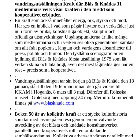
vandringsutställningen Kraft där Blås & Knådas 31
medlemmars verk visar kraften i den bredd som
kooperativet erbjuder.
En kraft som också innehåller energi, ork, styrka och mod.
Här ges en inblick i vad som pågår i hyttor och verkstäder just
nu i form av bruks, konstnärliga objekt, skulptur och
offentliga utsmyckningar. Utgångspunkterna är lika många
som medlemmarna och i verken ses olika generationer samtala
om allt från popkonst, längtan och vardagens absurditeter till
poesi, politik och humor. Den tystlåtna scenografin är en
hyllning till Blås & Knådas första utställning 1975 som lät
verken skina och tala högt, även det mest lågmälda ges här en
röst – precis som i kooperativet.
.
Vandringsutställningen tar sin början på Blås & Knåda den 18
januari, står till den 19 februari innan den går vidare till
KKAM i Höganäs, 8 mars till 3 maj. Därefter till Röhsska
museet i Göteborg med öppning 24 maj. Mer info kommer att
finnas på
www.blasknada.com
.
Boken
50 år av kollektiv kraft
är ett stycke kulturhistoria
som tar med läsare på en resa genom en omvälvande
utveckling av det blåsta och knådade konsthantverket
parallellt med kooperativets roll i en omfattande
samhällsomdaning. Kollektiva arbetssätt värnas parallellt med