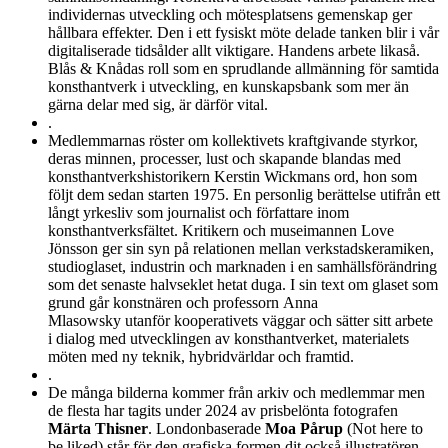
individernas utveckling och mötesplatsens gemenskap ger
hållbara effekter. Den i ett fysiskt möte delade tanken blir i vår
digitaliserade tidsålder allt viktigare. Handens arbete likaså.
Blås & Knådas roll som en sprudlande allmänning för samtida
konsthantverk i utveckling, en kunskapsbank som mer än
gärna delar med sig, är därför vital.
.
Medlemmarnas röster om kollektivets kraftgivande styrkor,
deras minnen, processer, lust och skapande blandas med
konsthantverkshistorikern
Kerstin Wickmans ord, hon som
följt dem sedan starten 1975. En personlig berättelse utifrån ett
långt yrkesliv som journalist och författare inom
konsthantverksfältet. Kritikern och museimannen Love
Jönsson ger sin syn på relationen mellan verkstadskeramiken,
studioglaset, industrin och marknaden i en samhällsförändring
som det senaste halvseklet hetat duga. I sin text om glaset som
grund går konstnären och professorn Anna
Mlasowsky utanför kooperativets väggar och sätter sitt arbete
i dialog med utvecklingen av konsthantverket, materialets
möten med ny teknik, hybridvärldar och framtid.
.
De många bilderna kommer från arkiv och medlemmar men
de flesta har tagits under 2024 av prisbelönta fotografen
Märta Thisner
. Londonbaserade
Moa Pårup
(Not here to
be liked) står för den grafiska formen dit också illustratören