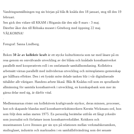
Vandringsutställningen tog sin början på blås & knåda den 18 januari, stog till den 19
februari.
Sen gick den vidare till KKAM i Höganäs där den står 8 mars - 3 maj.
Därefter åker den till Röhsska museet i Göteborg med öppning 22 maj.
VÄLKOMNA!
.
Fotograf: Sanna Lindberg.
.
Boken
50 år av kollektiv kraft
är ett stycke kulturhistoria som tar med läsare på en
resa genom en omvälvande utveckling av det blåsta och knådade konsthantverket
parallellt med kooperativets roll i en omfattande samhällsomdaning. Kollektiva
arbetssätt värnas parallellt med individernas utveckling och mötesplatsens gemenskap
ger hållbara effekter. Den i ett fysiskt möte delade tanken blir i vår digitaliserade
tidsålder allt viktigare. Handens arbete likaså. Blås & Knådas roll som en sprudlande
allmänning för samtida konsthantverk i utveckling, en kunskapsbank som mer än
gärna delar med sig, är därför vital.
.
Medlemmarnas röster om kollektivets kraftgivande styrkor, deras minnen, processer,
lust och skapande blandas med konsthantverkshistorikern
Kerstin Wickmans ord, hon
som följt dem sedan starten 1975. En personlig berättelse utifrån ett långt yrkesliv
som journalist och författare inom konsthantverksfältet. Kritikern och
museimannen Love Jönsson ger sin syn på relationen mellan verkstadskeramiken,
studioglaset, industrin och marknaden i en samhällsförändring som det senaste