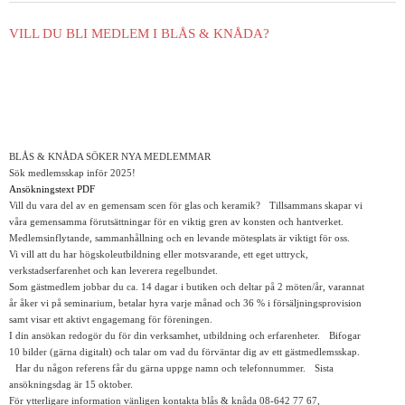
VILL DU BLI MEDLEM I BLÅS & KNÅDA?
BLÅS & KNÅDA SÖKER NYA MEDLEMMAR
Sök medlemsskap inför 2025!
Ansökningstext PDF
Vill du vara del av en gemensam scen för glas och keramik? Tillsammans skapar vi
våra gemensamma förutsättningar för en viktig gren av konsten och hantverket.
Medlemsinflytande, sammanhållning och en levande mötesplats är viktigt för oss.
Vi vill att du har högskoleutbildning eller motsvarande, ett eget uttryck,
verkstadserfarenhet och kan leverera regelbundet.
Som gästmedlem jobbar du ca. 14 dagar i butiken och deltar på 2 möten/år, varannat
år åker vi på seminarium, betalar hyra varje månad och 36 % i försäljningsprovision
samt visar ett aktivt engagemang för föreningen.
I din ansökan redogör du för din verksamhet, utbildning och erfarenheter. Bifogar
10 bilder (gärna digitalt) och talar om vad du förväntar dig av ett gästmedlemsskap.
Har du någon referens får du gärna uppge namn och telefonnummer. Sista
ansökningsdag är 15 oktober.
För ytterligare information vänligen kontakta blås & knåda 08-642 77 67,