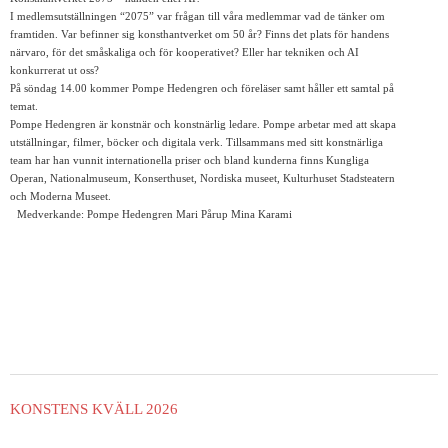
I medlemsutställningen “2075” var frågan till våra medlemmar vad de tänker om
framtiden. Var befinner sig konsthantverket om 50 år? Finns det plats för handens
närvaro, för det småskaliga och för kooperativet? Eller har tekniken och AI
konkurrerat ut oss?
På söndag 14.00 kommer Pompe Hedengren och föreläser samt håller ett samtal på
temat.
Pompe Hedengren är konstnär och konstnärlig ledare. Pompe arbetar med att skapa
utställningar, filmer, böcker och digitala verk. Tillsammans med sitt konstnärliga
team har han vunnit internationella priser och bland kunderna finns Kungliga
Operan, Nationalmuseum, Konserthuset, Nordiska museet, Kulturhuset Stadsteatern
och Moderna Museet.
Medverkande: Pompe Hedengren Mari Pårup Mina Karami
KONSTENS KVÄLL 2026