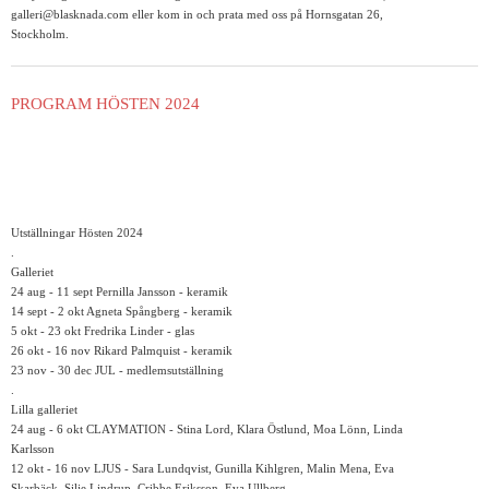
galleri@blasknada.com eller kom in och prata med oss på Hornsgatan 26,
Stockholm.
PROGRAM HÖSTEN 2024
Utställningar Hösten 2024
.
Galleriet
24 aug - 11 sept Pernilla Jansson - keramik
14 sept - 2 okt Agneta Spångberg - keramik
5 okt - 23 okt Fredrika Linder - glas
26 okt - 16 nov Rikard Palmquist - keramik
23 nov - 30 dec JUL - medlemsutställning
.
Lilla galleriet
24 aug - 6 okt CLAYMATION - Stina Lord, Klara Östlund, Moa Lönn, Linda
Karlsson
12 okt - 16 nov LJUS - Sara Lundqvist, Gunilla Kihlgren, Malin Mena, Eva
Skarbäck, Silje Lindrup, Cribbe Eriksson, Eva Ullberg