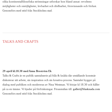
olika kontinentalfilosofiska strömningar utforskar hon bland annat: revoltens
möjligheter och omöjligheter, levbarhet och dödbarhet, försvinnande och förlust.
Genomförs med stöd från Stockholms stad.
TALKS AND CRAFTS
29 april kl.18.30 med Anna Broström Ek
Talks & Crafts är en publik samtalsserie på blås & knåda där utställande konstnär
diskuterar sitt arbete, sin inspiration och sin kreativa process. Samtalet bygger på
dialog med publiken och modereras av Nina Westman. Vi börjar kl 18.30 och håller
på ca en timme. Vi bjuder på förfriskningar. Föranmälan till:
galleri@blasknada.com
Genomförs med stöd från Stockholms stad.