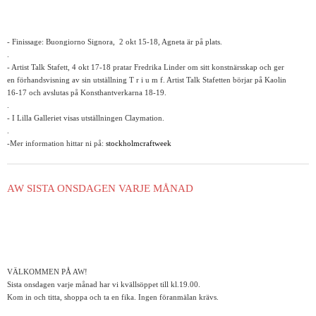
- Finissage: Buongiorno Signora, 2 okt 15-18, Agneta är på plats.
.
- Artist Talk Stafett, 4 okt 17-18 pratar Fredrika Linder om sitt konstnärsskap och ger
en förhandsvisning av sin utställning T r i u m f. Artist Talk Stafetten börjar på Kaolin
16-17 och avslutas på Konsthantverkarna 18-19.
.
- I Lilla Galleriet visas utställningen Claymation.
.
-Mer information hittar ni på:
stockholmcraftweek
AW SISTA ONSDAGEN VARJE MÅNAD
VÄLKOMMEN PÅ AW!
Sista onsdagen varje månad har vi kvällsöppet till kl.19.00.
Kom in och titta, shoppa och ta en fika. Ingen föranmälan krävs.