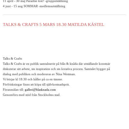
11 april - 30 maj Paradise lost? -grupputställning
4 juni - 15 aug SOMMAR -medlemsutställning
TALKS & CRAFTS 5 MARS 18.30 MATILDA KÄSTEL
Talks & Crafts
Talks & Crafts är en publik samtalsserie på blås & knåda där utställande konstnär
diskuterar sitt arbete, sin inspiration och sin kreativa process. Samtalet bygger på
dialog med publiken och modereras av Nina Westman.
Vi börjar kl 18.30 och håller på ca en timme.
Förfriskningar finns att köpa till självkostnadspris.
Föranmälan till:
galleri@blasknada.com
Genomförs med stöd från Stockholms stad.