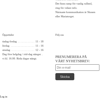
Det finns ramp för vanlig rullstol,
ring för vidare info.
Närmaste kommunikation är Slussen
eller Mariatorget.
Öppettider
Följ oss
tisdag-fredag
11 - 18
lördag
11 - 16
söndag
12 - 16
Dag före helgdag / röd-dag stänger
PRENUMERERA PÅ
vi kl. 16.00. Röda dagar stängt.
VÅRT NYHETSBREV:
Log in