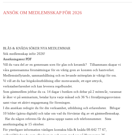
ANSÖK OM MEDLEMSSKAP FÖR 2026
BLÅS & KNÅDA SÖKER NYA MEDLEMMAR
Sök medlemsskap inför 2026!
Ansökningstext PDF
Vill du vara del av en gemensam scen för glas och keramik? Tillsammans skapar vi
våra gemensamma förutsättningar för en viktig gren av konsten och hantverket.
Medlemsinflytande, sammanhållning och en levande mötesplats är viktigt för oss.
Vi vill att du har högskoleutbildning eller motsvarande, ett eget uttryck,
verkstadserfarenhet och kan leverera regelbundet.
Som gästmedlem jobbar du ca. 14 dagar i butiken och deltar på 2 möten/år, varannat
år åker vi på seminarium, betalar hyra varje månad och 36 % i försäljningsprovision
samt visar ett aktivt engagemang för föreningen.
I din ansökan redogör du för din verksamhet, utbildning och erfarenheter. Bifogar
10 bilder (gärna digitalt) och talar om vad du förväntar dig av ett gästmedlemsskap.
Har du någon referens får du gärna uppge namn och telefonnummer. Sista
ansökningsdag är 15 oktober.
För ytterligare information vänligen kontakta blås & knåda 08-642 77 67,