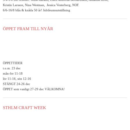
Kristin Larsson, Nina Westman, Jessica Vesterberg, NOF.
6/6-16/8 blås & knåda 50 år! Jubileumsutställning
ÖPPET FRAM TILL NYÅR
ÖPPETTIDER
t.o.m. 23 dec
mån-fre 11-18
lör 11-16, sön 12-16
STÄNGT 24-26 dec
ÖPPET som vanligt 27-29 dec VÄLKOMNA!
STHLM CRAFT WEEK