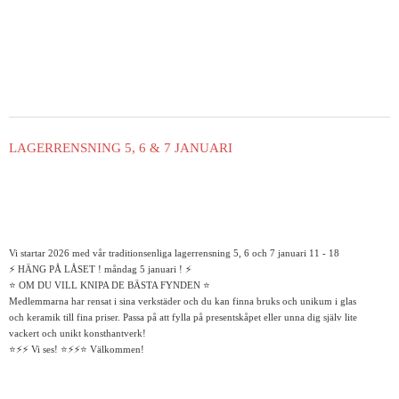
LAGERRENSNING 5, 6 & 7 JANUARI
Vi startar 2026 med vår traditionsenliga lagerrensning 5, 6 och 7 januari 11 - 18
⚡️ HÄNG PÅ LÅSET ! måndag 5 januari ! ⚡️
⭐️ OM DU VILL KNIPA DE BÄSTA FYNDEN ⭐️
Medlemmarna har rensat i sina verkstäder och du kan finna bruks och unikum i glas
och keramik till fina priser. Passa på att fylla på presentskåpet eller unna dig själv lite
vackert och unikt konsthantverk!
⭐️⚡️⚡️ Vi ses! ⭐️⚡️⚡️⭐️ Välkommen!