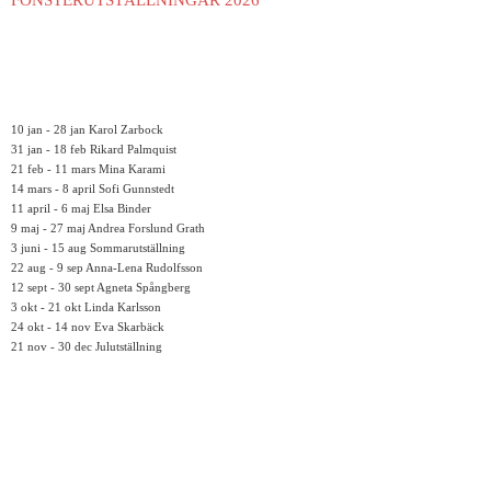
FÖNSTERUTSTÄLLNINGAR 2026
10 jan - 28 jan Karol Zarbock
31 jan - 18 feb Rikard Palmquist
21 feb - 11 mars Mina Karami
14 mars - 8 april Sofi Gunnstedt
11 april - 6 maj Elsa Binder
9 maj - 27 maj Andrea Forslund Grath
3 juni - 15 aug Sommarutställning
22 aug - 9 sep Anna-Lena Rudolfsson
12 sept - 30 sept Agneta Spångberg
3 okt - 21 okt Linda Karlsson
24 okt - 14 nov Eva Skarbäck
21 nov - 30 dec Julutställning