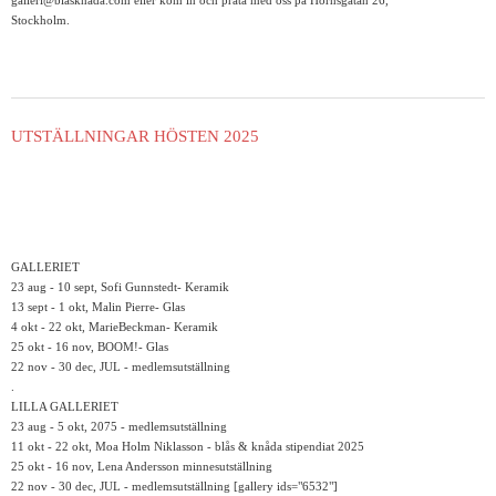
galleri@blasknada.com eller kom in och prata med oss på Hornsgatan 26,
Stockholm.
UTSTÄLLNINGAR HÖSTEN 2025
GALLERIET
23 aug - 10 sept, Sofi Gunnstedt- Keramik
13 sept - 1 okt, Malin Pierre- Glas
4 okt - 22 okt, MarieBeckman- Keramik
25 okt - 16 nov, BOOM!- Glas
22 nov - 30 dec, JUL - medlemsutställning
.
LILLA GALLERIET
23 aug - 5 okt, 2075 - medlemsutställning
11 okt - 22 okt, Moa Holm Niklasson - blås & knåda stipendiat 2025
25 okt - 16 nov, Lena Andersson minnesutställning
22 nov - 30 dec, JUL - medlemsutställning [gallery ids="6532"]