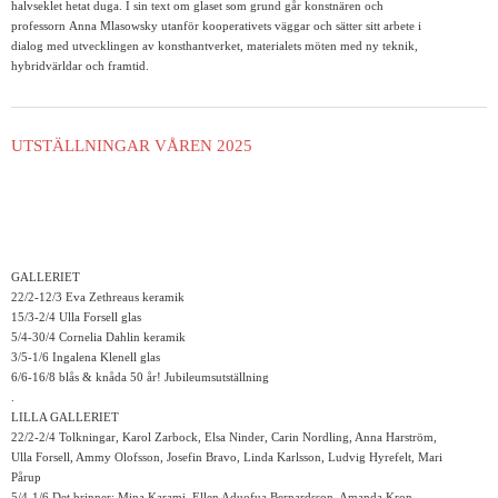
halvseklet hetat duga. I sin text om glaset som grund går konstnären och
professorn Anna Mlasowsky utanför kooperativets väggar och sätter sitt arbete i
dialog med utvecklingen av konsthantverket, materialets möten med ny teknik,
hybridvärldar och framtid.
UTSTÄLLNINGAR VÅREN 2025
GALLERIET
22/2-12/3 Eva Zethreaus keramik
15/3-2/4 Ulla Forsell glas
5/4-30/4 Cornelia Dahlin keramik
3/5-1/6 Ingalena Klenell glas
6/6-16/8 blås & knåda 50 år! Jubileumsutställning
.
LILLA GALLERIET
22/2-2/4 Tolkningar, Karol Zarbock, Elsa Ninder, Carin Nordling, Anna Harström,
Ulla Forsell, Ammy Olofsson, Josefin Bravo, Linda Karlsson, Ludvig Hyrefelt, Mari
Pårup
5/4-1/6 Det brinner: Mina Karami, Ellen Aduofua Bernardsson, Amanda Kron,