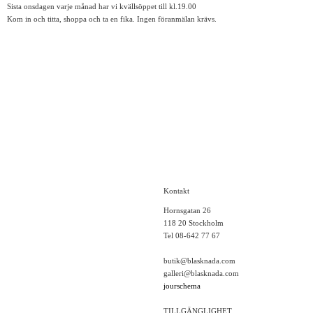
Sista onsdagen varje månad har vi kvällsöppet till kl.19.00
Kom in och titta, shoppa och ta en fika. Ingen föranmälan krävs.
Kontakt
Hornsgatan 26
118 20 Stockholm
Tel 08-642 77 67
butik@blasknada.com
galleri@blasknada.com
jourschema
TILLGÄNGLIGHET