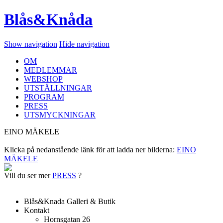
Blås&Knåda
Show navigation
Hide navigation
OM
MEDLEMMAR
WEBSHOP
UTSTÄLLNINGAR
PROGRAM
PRESS
UTSMYCKNINGAR
EINO MÄKELE
Klicka på nedanstående länk för att ladda ner bilderna:
EINO
MÄKELE
Vill du ser mer
PRESS
?
Blås&Knada Galleri & Butik
Kontakt
Hornsgatan 26