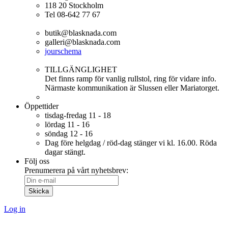
118 20 Stockholm
Tel 08-642 77 67
butik@blasknada.com
galleri@blasknada.com
jourschema
TILLGÄNGLIGHET
Det finns ramp för vanlig rullstol, ring för vidare info.
Närmaste kommunikation är Slussen eller Mariatorget.
Öppettider
tisdag-fredag
11 - 18
lördag
11 - 16
söndag
12 - 16
Dag före helgdag / röd-dag stänger vi kl. 16.00. Röda
dagar stängt.
Följ oss
Prenumerera på vårt nyhetsbrev:
Log in