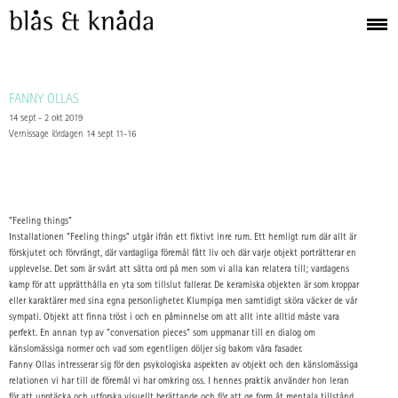
FANNY OLLAS
14 sept - 2 okt 2019
Vernissage lördagen 14 sept 11-16
”Feeling things”
Installationen ”Feeling things” utgår ifrån ett fiktivt inre rum. Ett hemligt rum där allt är
förskjutet och förvrängt, där vardagliga föremål fått liv och där varje objekt porträtterar en
upplevelse. Det som är svårt att sätta ord på men som vi alla kan relatera till; vardagens
kamp för att upprätthålla en yta som tillslut fallerar. De keramiska objekten är som kroppar
eller karaktärer med sina egna personligheter. Klumpiga men samtidigt sköra väcker de vår
sympati. Objekt att finna tröst i och en påminnelse om att allt inte alltid måste vara
perfekt. En annan typ av ”conversation pieces” som uppmanar till en dialog om
känslomässiga normer och vad som egentligen döljer sig bakom våra fasader.
Fanny Ollas intresserar sig för den psykologiska aspekten av objekt och den känslomässiga
relationen vi har till de föremål vi har omkring oss. I hennes praktik använder hon leran
för att upptäcka och utforska visuellt berättande och för att ge form åt mentala tillstånd