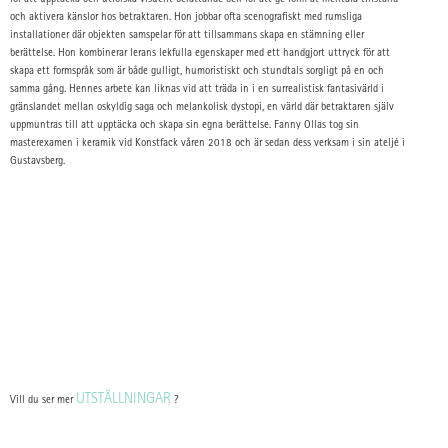
och aktivera känslor hos betraktaren. Hon jobbar ofta scenografiskt med rumsliga
installationer där objekten samspelar för att tillsammans skapa en stämning eller
berättelse. Hon kombinerar lerans lekfulla egenskaper med ett handgjort uttryck för att
skapa ett formspråk som är både gulligt, humoristiskt och stundtals sorgligt på en och
samma gång. Hennes arbete kan liknas vid att träda in i en surrealistisk fantasivärld i
gränslandet mellan oskyldig saga och melankolisk dystopi, en värld där betraktaren själv
uppmuntras till att upptäcka och skapa sin egna berättelse. Fanny Ollas tog sin
masterexamen i keramik vid Konstfack våren 2018 och är sedan dess verksam i sin ateljé i
Gustavsberg.
UTSTÄLLNINGAR
Vill du ser mer
?