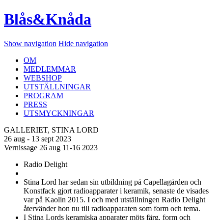
Blås&Knåda
Show navigation
Hide navigation
OM
MEDLEMMAR
WEBSHOP
UTSTÄLLNINGAR
PROGRAM
PRESS
UTSMYCKNINGAR
GALLERIET, STINA LORD
26 aug - 13 sept 2023
Vernissage 26 aug 11-16 2023
Radio Delight
Stina Lord har sedan sin utbildning på Capellagården och
Konstfack gjort radioapparater i keramik, senaste de visades
var på Kaolin 2015. I och med utställningen Radio Delight
återvänder hon nu till radioapparaten som form och tema.
I Stina Lords keramiska apparater möts färg, form och