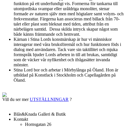
funktion på ett underfundigt vis. Formerna för tankarna till
utomjordiska svampar eller uråldriga monoliter, stenar
formade av naturen själv men med högtalare samt volym- och
frekvensrattar. Färgerna kan associeras med billack från 70-
talet eller plast som bleknat med tiden, attribut från en
närbelägen samtid. Dessa skilda intryck skapar något som
både känns främmande och hemvant.
Kärnan i Stina Lords konstnärskap är hur vi människor
interagerar med våra bruksföremål och hur funktionen föds i
dialog med användaren. Tack vare sin taktillitet och mjuka
formspråk bjuder Lords arbeten in till att brukas, samtidigt
som de väcker vår nyfikenhet och ifrågasätter invanda
mönster.
Stina Lord bor och arbetar i Mörbylånga på Öland. Hon är
utbildad på Konstfack i Stockholm och Capellagården på
Öland.
Vill du ser mer
UTSTÄLLNINGAR
?
Blås&Knada Galleri & Butik
Kontakt
Hornsgatan 26