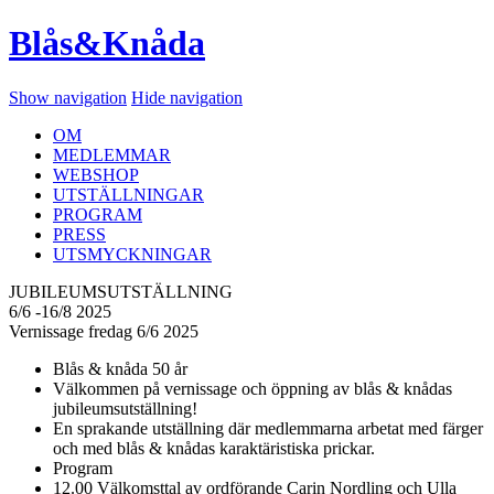
Blås&Knåda
Show navigation
Hide navigation
OM
MEDLEMMAR
WEBSHOP
UTSTÄLLNINGAR
PROGRAM
PRESS
UTSMYCKNINGAR
JUBILEUMSUTSTÄLLNING
6/6 -16/8 2025
Vernissage fredag 6/6 2025
Blås & knåda 50 år
Välkommen på vernissage och öppning av blås & knådas
jubileumsutställning!
En sprakande utställning där medlemmarna arbetat med färger
och med blås & knådas karaktäristiska prickar.
Program
12.00 Välkomsttal av ordförande Carin Nordling och Ulla