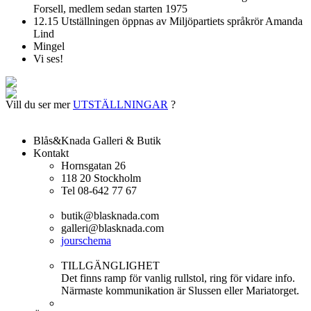
Forsell, medlem sedan starten 1975
12.15 Utställningen öppnas av Miljöpartiets språkrör Amanda
Lind
Mingel
Vi ses!
Vill du ser mer
UTSTÄLLNINGAR
?
Blås&Knada Galleri & Butik
Kontakt
Hornsgatan 26
118 20 Stockholm
Tel 08-642 77 67
butik@blasknada.com
galleri@blasknada.com
jourschema
TILLGÄNGLIGHET
Det finns ramp för vanlig rullstol, ring för vidare info.
Närmaste kommunikation är Slussen eller Mariatorget.