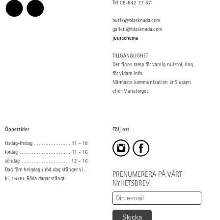
Tel 08-642 77 67
butik@blasknada.com
galleri@blasknada.com
jourschema
TILLGÄNGLIGHET
Det finns ramp för vanlig rullstol, ring
för vidare info.
Närmaste kommunikation är Slussen
eller Mariatorget.
Öppettider
Följ oss
tisdag-fredag
11 - 18
lördag
11 - 16
söndag
12 - 16
Dag före helgdag / röd-dag stänger vi
PRENUMERERA PÅ VÅRT
kl. 16.00. Röda dagar stängt.
NYHETSBREV: