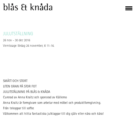
JULUTSTÄLLNING
26 nov - 30 dec 2016
Vernissage lördag 26 november, kl 11-16.
SMÅTT OCH STORT
LITEN GRAN PÅ STOR FOT
JULUTSTÄLLNING PÅ BLÅS & KNÅDA
Curerad av Anna Kraitz och sponsrad av Källemo
Anna Kraitz är formgivare som arbetar med möbel och produktformgivning.
Från tekoppar till soffor.
Välkommen att hitta fantastiska julklappar till dig själv eller nära och kära!