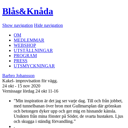
Blås&Knåda
Show navigation
Hide navigation
OM
MEDLEMMAR
WEBSHOP
UTSTÄLLNINGAR
PROGRAM
PRESS
UTSMYCKNINGAR
Barbro Johansson
Kakel- improvisation för vägg.
24 okt - 15 nov 2020
Vernissage lördag 24 okt 11-16
”Min inspiration är det jag ser varje dag. Till och från jobbet,
med tunnelbanan över bron mot Gullmarsplan där grönskan
och betongen dyker upp och ger mig en hisnande känsla.
Utsikten från mina fönster på Söder, de svarta hustaken. Ljus
och skugga i ständig förvandling.”
.