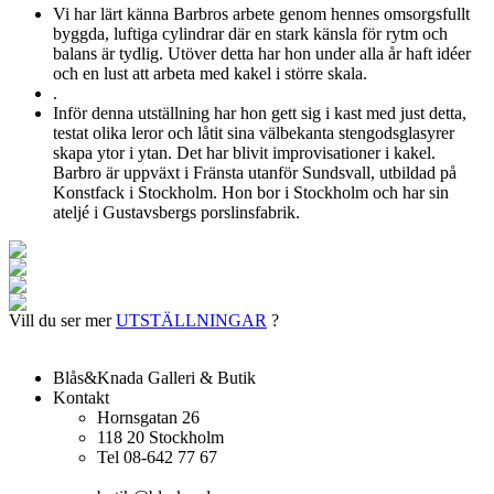
Vi har lärt känna Barbros arbete genom hennes omsorgsfullt
byggda, luftiga cylindrar där en stark känsla för rytm och
balans är tydlig. Utöver detta har hon under alla år haft idéer
och en lust att arbeta med kakel i större skala.
.
Inför denna utställning har hon gett sig i kast med just detta,
testat olika leror och låtit sina välbekanta stengodsglasyrer
skapa ytor i ytan. Det har blivit improvisationer i kakel.
Barbro är uppväxt i Fränsta utanför Sundsvall, utbildad på
Konstfack i Stockholm. Hon bor i Stockholm och har sin
ateljé i Gustavsbergs porslinsfabrik.
Vill du ser mer
UTSTÄLLNINGAR
?
Blås&Knada Galleri & Butik
Kontakt
Hornsgatan 26
118 20 Stockholm
Tel 08-642 77 67