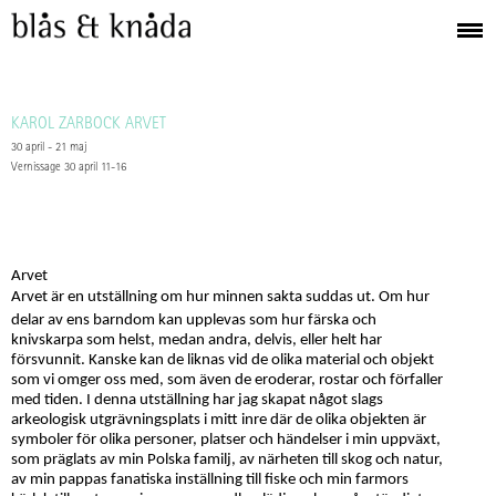
KAROL ZARBOCK ARVET
30 april - 21 maj
Vernissage 30 april 11-16
Arvet
Arvet är en utställning om hur minnen sakta suddas ut. Om hur
delar av ens barndom kan upplevas som hur färska och
knivskarpa som helst, medan andra, delvis, eller helt har
försvunnit. Kanske kan de liknas vid de olika material och objekt
som vi omger oss med, som även de eroderar, rostar och förfaller
med tiden. I denna utställning har jag skapat något slags
arkeologisk utgrävningsplats i mitt inre där de olika objekten är
symboler för olika personer, platser och händelser i min uppväxt,
som präglats av min Polska familj, av närheten till skog och natur,
av min pappas fanatiska inställning till fiske och min farmors