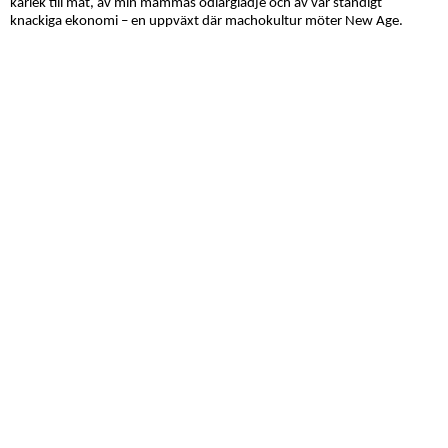
kärlek till mat, av min mammas odlarglädje och av vår ständigt
knackiga ekonomi – en uppväxt där machokultur möter New Age.