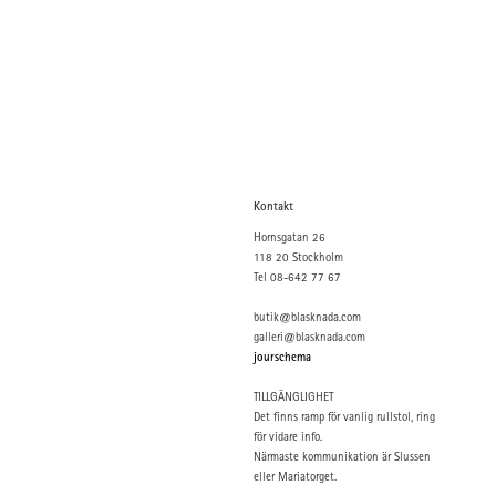
Kontakt
Hornsgatan 26
118 20 Stockholm
Tel 08-642 77 67
butik@blasknada.com
galleri@blasknada.com
jourschema
TILLGÄNGLIGHET
Det finns ramp för vanlig rullstol, ring
för vidare info.
Närmaste kommunikation är Slussen
eller Mariatorget.