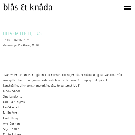
LILLA GALLERIET, LJUS
12 okt - 16 nov 2024
Vernissage 12 oktober, 11-16.
"När resten av landet nu går in i en mörkare tid väljer blås & knåda att göra tvärtom. I vårt
övre galleri har tre inbjudna gäster och fem medlemmar fått i uppgift att på ett
konstnärligt eller konsthantverkligt sätt tolka temat LJUS"
Medverkande:
Sara Lundqvist
Gunilla Kihlgren
Eva Skarbäck
Malin Mena
Eva Ullberg
Axel Danhard
Silje Lindrup
Cribbe Eriksson