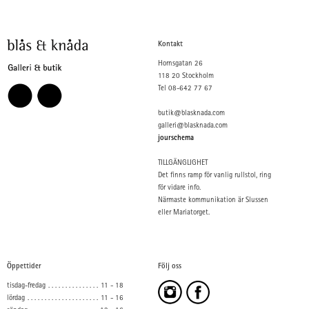
Kontakt
Hornsgatan 26
118 20 Stockholm
Tel 08-642 77 67
butik@blasknada.com
galleri@blasknada.com
jourschema
TILLGÄNGLIGHET
Det finns ramp för vanlig rullstol, ring
för vidare info.
Närmaste kommunikation är Slussen
eller Mariatorget.
Öppettider
Följ oss
tisdag-fredag
11 - 18
lördag
11 - 16