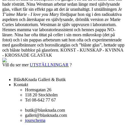
hade rösträtt. Nina Westman arbetar sedan länge med självlysande
glas, vilket får sin effekt pga att det är uranhaltigt. I utställningen
Je
T’aime Marie - I love you Mary
fördjupar hon sig i den radioaktiva
aspekten och återskapar en självlysande, drömlik version av Marie
Curies laboratorium. Westman är själv uppvuxen i laboratorium.
Hennes mamma var laboratorieassistent och hennes pappa NO-
lärare. Nina har ofta tittat på celler i sin mors mikroskop (det på
fotot) och i sin pappas arbetsrum satt hon ofta och experimenterade
med gasolbrännare och borosilicatglas och ”blåste glas”, hettade upp
och blåste bubblor på glasrören. KONST - KUNSKAP - KVINNA
- KROSSADE GLASTAK
Vill du ser mer
UTSTÄLLNINGAR
?
Blås&Knada Galleri & Butik
Kontakt
Hornsgatan 26
118 20 Stockholm
Tel 08-642 77 67
butik@blasknada.com
galleri@blasknada.com
jourschema