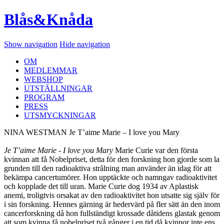
Blås&Knåda
Show navigation
Hide navigation
OM
MEDLEMMAR
WEBSHOP
UTSTÄLLNINGAR
PROGRAM
PRESS
UTSMYCKNINGAR
NINA WESTMAN Je T’aime Marie – I love you Mary
Je T’aime Marie - I love you Mary
Marie Curie var den första
kvinnan att få Nobelpriset, detta för den forskning hon gjorde som la
grunden till den radioaktiva strålning man använder än idag för att
bekämpa cancertumörer. Hon upptäckte och namngav radioaktivitet
och kopplade det till uran. Marie Curie dog 1934 av Aplastisk
anemi, troligtvis orsakat av den radioaktivitet hon utsatte sig själv för
i sin forskning. Hennes gärning är hedervärd på fler sätt än den inom
cancerforskning då hon fullständigt krossade dåtidens glastak genom
att som kvinna få nobelpriset två gånger i en tid då kvinnor inte ens