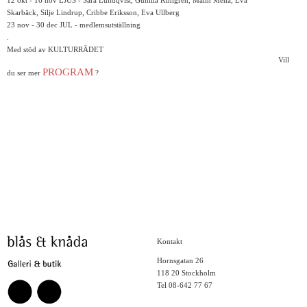
12 okt - 16 nov LJUS - Sara Lundqvist, Gunilla Kihlgren, Malin Mena, Eva
Skarbäck, Silje Lindrup, Cribbe Eriksson, Eva Ullberg
23 nov - 30 dec JUL - medlemsutställning
.
Med stöd av KULTURRÄDET
Vill
PROGRAM
du ser mer
?
Kontakt
Hornsgatan 26
118 20 Stockholm
Tel 08-642 77 67