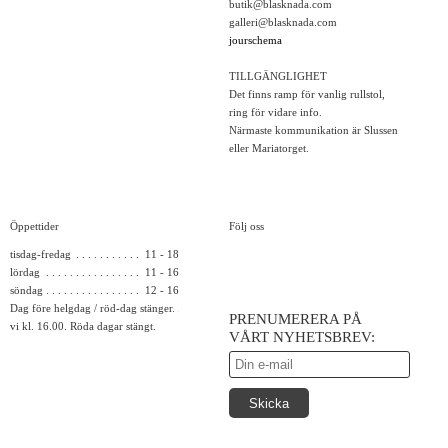
butik@blasknada.com
galleri@blasknada.com
jourschema
TILLGÄNGLIGHET
Det finns ramp för vanlig rullstol,
ring för vidare info.
Närmaste kommunikation är Slussen
eller Mariatorget.
Öppettider
Följ oss
tisdag-fredag
11 - 18
lördag
11 - 16
söndag
12 - 16
Dag före helgdag / röd-dag stänger
PRENUMERERA PÅ
vi kl. 16.00. Röda dagar stängt.
VÅRT NYHETSBREV: