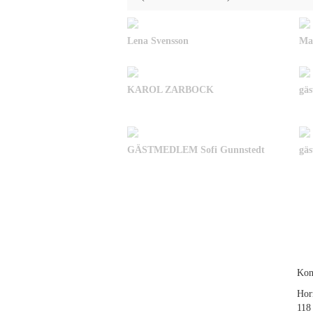
Lena Svensson
Ma
KAROL ZARBOCK
gä
GÄSTMEDLEM Sofi Gunnstedt
gä
Kon
Hor
118