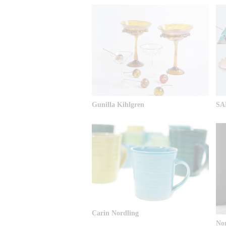
Gunilla Kihlgren
SA
Carin Nordling
No