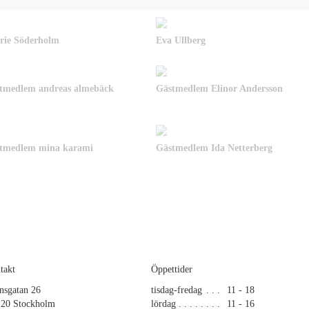
rie Söderholm
Eva Ullberg
stmedlem andreas almebäck
Gästmedlem Elinor Andersson
stmedlem mina karami
Gästmedlem Ida Netterberg
takt
Öppettider
nsgatan 26
tisdag-fredag
11 - 18
 20 Stockholm
lördag
11 - 16