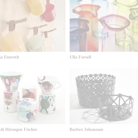
la Eneroth
Ulla Forsell
di Hirengen Fischer
Barbro Johansson