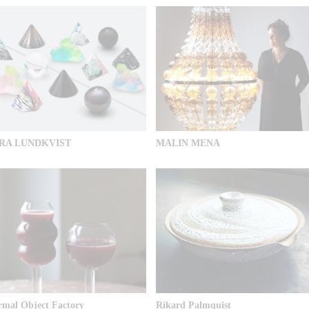
RA LUNDKVIST
MALIN MENA
rmal Object Factory
Rikard Palmquist