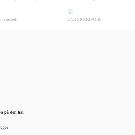
n sjöstedt
EVA SKARBÄCK
n på den här
uppi