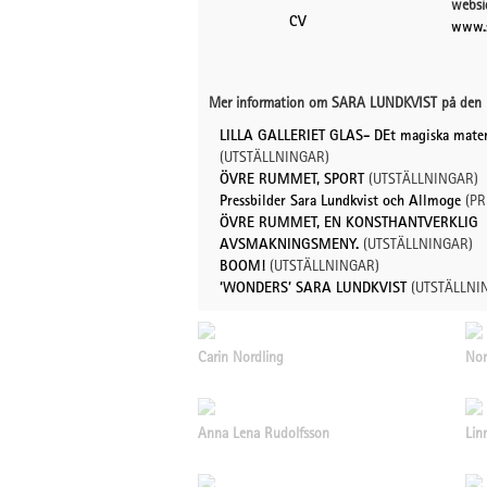
websi
CV
www.s
Mer information om SARA LUNDKVIST på den 
LILLA GALLERIET GLAS- DEt magiska mater
(UTSTÄLLNINGAR)
ÖVRE RUMMET, SPORT
(UTSTÄLLNINGAR)
Pressbilder Sara Lundkvist och Allmoge
(PR
ÖVRE RUMMET, EN KONSTHANTVERKLIG
AVSMAKNINGSMENY.
(UTSTÄLLNINGAR)
BOOM!
(UTSTÄLLNINGAR)
‘WONDERS’ SARA LUNDKVIST
(UTSTÄLLNI
Carin Nordling
Nor
Anna Lena Rudolfsson
Lin