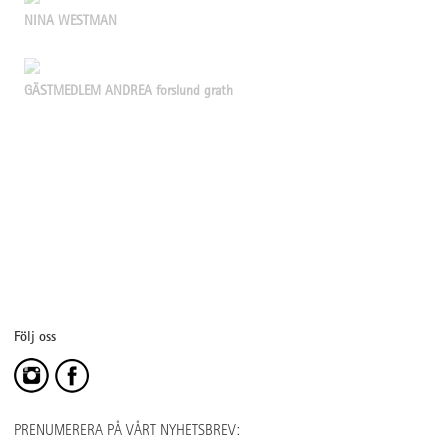
NINA WESTMAN
GÄSTMEDLEM ANDREA forslund grath
Följ oss
PRENUMERERA PÅ VÅRT NYHETSBREV: