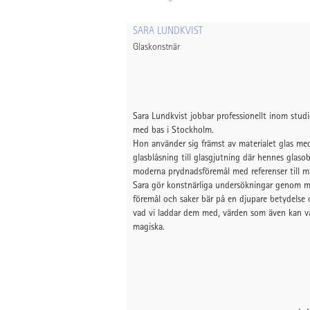
SARA LUNDKVIST
Glaskonstnär
Sara Lundkvist jobbar professionellt inom stud
med bas i Stockholm.
Hon använder sig främst av materialet glas me
glasblåsning till glasgjutning där hennes glaso
moderna prydnadsföremål med referenser till m
Sara gör konstnärliga undersökningar genom ma
föremål och saker bär på en djupare betydelse
vad vi laddar dem med, värden som även kan va
magiska.