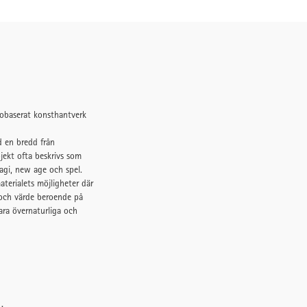
iobaserat konsthantverk
d en bredd från
bjekt ofta beskrivs som
agi, new age och spel.
terialets möjligheter där
 och värde beroende på
ra övernaturliga och