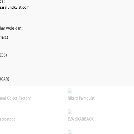
da:
aralundkvist.com
här websidan:
ialet
ESS)
NGAR)
mal Object Factory
Rikard Palmquist
n sjöstedt
EVA SKARBÄCK