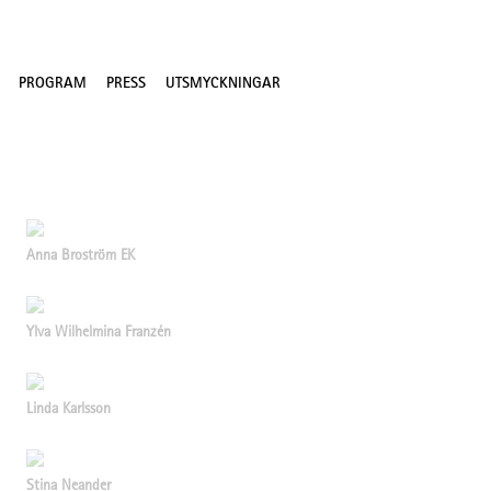
PROGRAM
PRESS
UTSMYCKNINGAR
Anna Broström EK
Ylva Wilhelmina Franzén
Linda Karlsson
Stina Neander