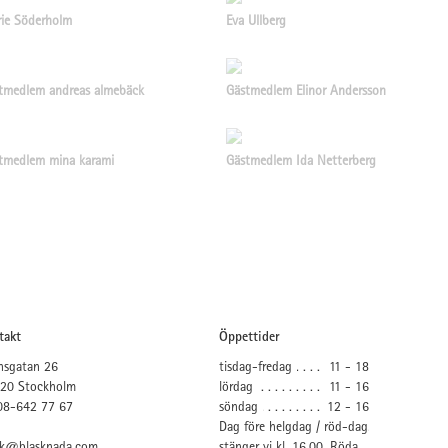
ie Söderholm
Eva Ullberg
tmedlem andreas almebäck
Gästmedlem Elinor Andersson
tmedlem mina karami
Gästmedlem Ida Netterberg
takt
Öppettider
nsgatan 26
tisdag-fredag
11 - 18
 20 Stockholm
lördag
11 - 16
 08-642 77 67
söndag
12 - 16
Dag före helgdag / röd-dag
ik@blasknada.com
stänger vi kl. 16.00. Röda