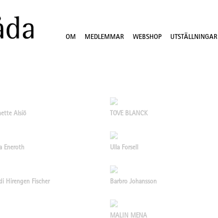
OM
MEDLEMMAR
WEBSHOP
UTSTÄLLNINGAR
ette Alsiö
TOVE BLANCK
la Eneroth
Ulla Forsell
di Hirengen Fischer
Barbro Johansson
MALIN MENA