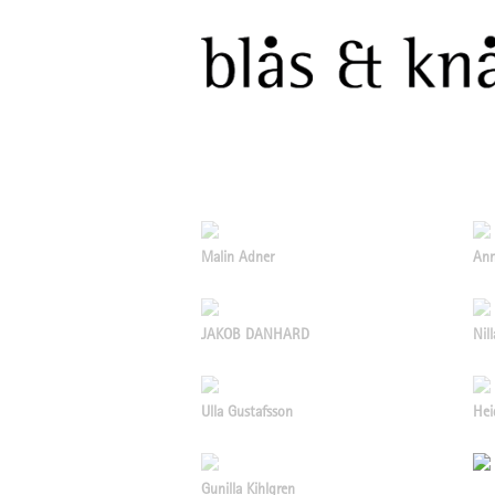
Malin Adner
Ann
JAKOB DANHARD
Nil
Ulla Gustafsson
Hei
Gunilla Kihlgren