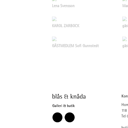
Lena Svensson
Mar
KAROL ZARBOCK
gäs
GÄSTMEDLEM Sofi Gunnstedt
gäs
Kon
Hor
118
Tel
but